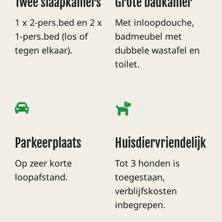
Twee slaapkamers
Grote badkamer
1 x 2-pers.bed en 2 x
Met inloopdouche,
1-pers.bed (los of
badmeubel met
tegen elkaar).
dubbele wastafel en
toilet.
Parkeerplaats
Huisdiervriendelijk
Op zeer korte
Tot 3 honden is
loopafstand.
toegestaan,
verblijfskosten
inbegrepen.