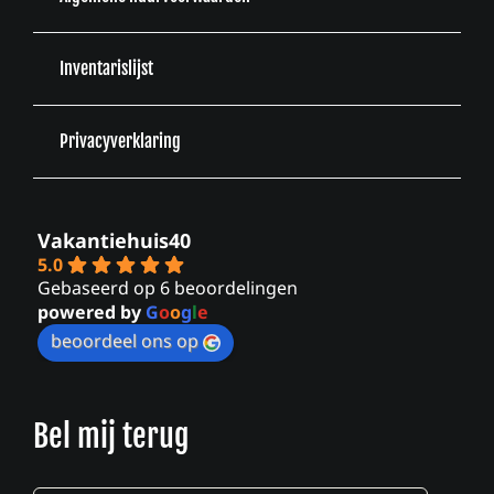
Inventarislijst
Privacyverklaring
Vakantiehuis40
5.0
Gebaseerd op 6 beoordelingen
powered by
G
o
o
g
l
e
beoordeel ons op
Bel mij terug