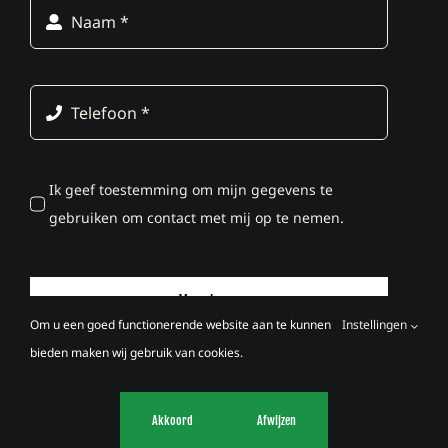
Ik geef toestemming om mijn gegevens te
gebruiken om contact met mij op te nemen.
Verstuur
Om u een goed functionerende website aan te kunnen
Instellingen
bieden maken wij gebruik van cookies.
© Copyright 2012 - 2026 | All Rights Reserved - Vakantiehuis40.nl
Akkoord
Afwijzen
| Webdesign by
Marcothing